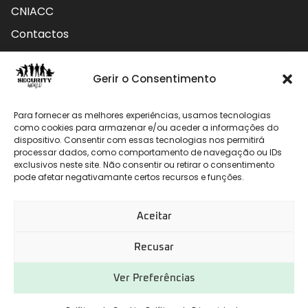
CNIACC
Contactos
Contactos
Gerir o Consentimento
Rua do Carmo nº4 3800-127 Aveiro - Portugal
Para fornecer as melhores experiências, usamos tecnologias
912 009 740 (Chamada para rede móvel nacional)
como cookies para armazenar e/ou aceder a informações do
dispositivo. Consentir com essas tecnologias nos permitirá
geral@securityworld.pt
processar dados, como comportamento de navegação ou IDs
exclusivos neste site. Não consentir ou retirar o consentimento
pode afetar negativamante certos recursos e funções.
Aceitar
Recusar
Ver Preferências
Desenvolvido por
CHITAS WEBSOLUTIONS