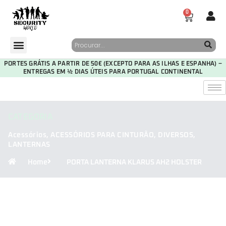
0
PORTES GRÁTIS A PARTIR DE 50€ (EXCEPTO PARA AS ILHAS E ESPANHA) –
ENTREGAS EM ½ DIAS ÚTEIS PARA PORTUGAL CONTINENTAL
CATEGORIA
Acessórios
,
ACESSÓRIOS PARA CINTURÃO
,
DIVERSOS
,
LANTERNAS
Home
PORTA LANTERNA KLARUS AH2 HOLSTER
30
05
49
50