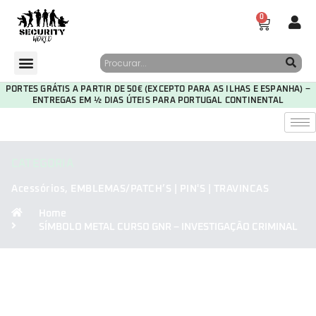
0
PORTES GRÁTIS A PARTIR DE 50€ (EXCEPTO PARA AS ILHAS E ESPANHA) –
ENTREGAS EM ½ DIAS ÚTEIS PARA PORTUGAL CONTINENTAL
CATEGORIA
Acessórios
,
EMBLEMAS/PATCH’S | PIN'S | TRAVINCAS
Home
SÍMBOLO METAL CURSO GNR – INVESTIGAÇÃO CRIMINAL
30
16
10
14