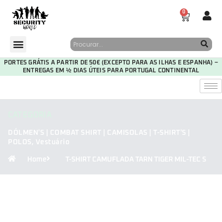
0
PORTES GRÁTIS A PARTIR DE 50€ (EXCEPTO PARA AS ILHAS E ESPANHA) –
ENTREGAS EM ½ DIAS ÚTEIS PARA PORTUGAL CONTINENTAL
CATEGORIA
DÓLMEN'S | COMBAT SHIRT | CAMISOLAS | T-SHIRT'S |
POLOS
,
Vestuário
Home
T-SHIRT CAMUFLADA TARN TIGER MIL-TEC S
30
01
26
41