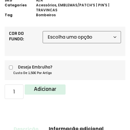
SKU
N/A
Categories
Acessórios
,
EMBLEMAS/PATCH’S | PIN'S |
TRAVINCAS
Tag
Bombeiros
COR DO
FUNDO:
Deseja Embrulho?
Custo De 1,50€ Por Artigo
Adicionar
Descrição
Informação adicional