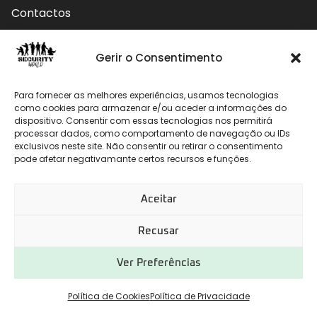
Contactos
Contactos
Gerir o Consentimento
Rua do Carmo nº4 3800-127 Aveiro - Portugal
Para fornecer as melhores experiências, usamos tecnologias
912 009 740 (Chamada para rede móvel nacional)
como cookies para armazenar e/ou aceder a informações do
dispositivo. Consentir com essas tecnologias nos permitirá
processar dados, como comportamento de navegação ou IDs
geral@securityworld.pt
exclusivos neste site. Não consentir ou retirar o consentimento
pode afetar negativamante certos recursos e funções.
Aceitar
Recusar
Ver Preferências
Desenvolvido por
CHITAS WEBSOLUTIONS
Política de Cookies
Política de Privacidade