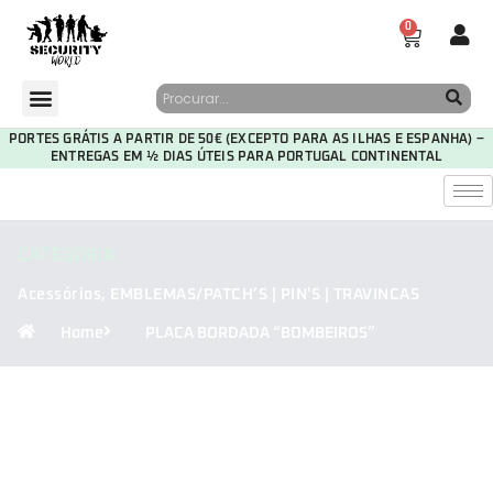
0
PORTES GRÁTIS A PARTIR DE 50€ (EXCEPTO PARA AS ILHAS E ESPANHA) –
ENTREGAS EM ½ DIAS ÚTEIS PARA PORTUGAL CONTINENTAL
CATEGORIA
Acessórios
,
EMBLEMAS/PATCH’S | PIN'S | TRAVINCAS
Home
PLACA BORDADA “BOMBEIROS”
29
23
04
25