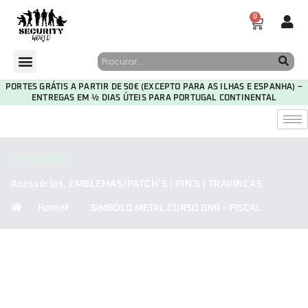
0
PORTES GRÁTIS A PARTIR DE 50€ (EXCEPTO PARA AS ILHAS E ESPANHA) –
ENTREGAS EM ½ DIAS ÚTEIS PARA PORTUGAL CONTINENTAL
CATEGORIA
Acessórios
,
EMBLEMAS/PATCH’S | PIN'S | TRAVINCAS
Home
SIMBOLO METAL CURSO GNR – FISCAL
30
09
52
58