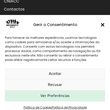
CNIACC
Contactos
Contactos
Gerir o Consentimento
Rua do Carmo nº4 3800-127 Aveiro - Portugal
Para fornecer as melhores experiências, usamos tecnologias
912 009 740 (Chamada para rede móvel nacional)
como cookies para armazenar e/ou aceder a informações do
dispositivo. Consentir com essas tecnologias nos permitirá
processar dados, como comportamento de navegação ou IDs
geral@securityworld.pt
exclusivos neste site. Não consentir ou retirar o consentimento
pode afetar negativamante certos recursos e funções.
Aceitar
Recusar
Ver Preferências
Desenvolvido por
CHITAS WEBSOLUTIONS
Política de Cookies
Política de Privacidade