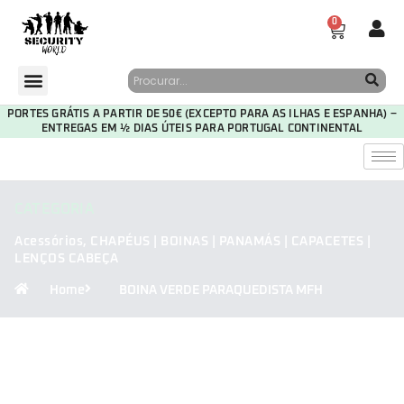
0
PORTES GRÁTIS A PARTIR DE 50€ (EXCEPTO PARA AS ILHAS E ESPANHA) –
ENTREGAS EM ½ DIAS ÚTEIS PARA PORTUGAL CONTINENTAL
CATEGORIA
Acessórios
,
CHAPÉUS | BOINAS | PANAMÁS | CAPACETES |
LENÇOS CABEÇA
Home
BOINA VERDE PARAQUEDISTA MFH
30
09
52
13