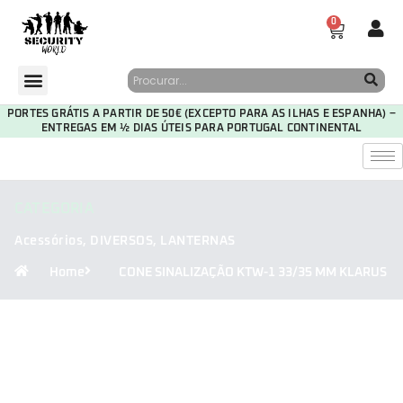
0
PORTES GRÁTIS A PARTIR DE 50€ (EXCEPTO PARA AS ILHAS E ESPANHA) –
ENTREGAS EM ½ DIAS ÚTEIS PARA PORTUGAL CONTINENTAL
CATEGORIA
Acessórios
,
DIVERSOS
,
LANTERNAS
Home
CONE SINALIZAÇÃO KTW-1 33/35 MM KLARUS
29
23
32
35