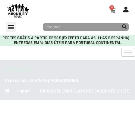
0
PORTES GRÁTIS A PARTIR DE 50€ (EXCEPTO PARA AS ILHAS E ESPANHA) –
ENTREGAS EM ½ DIAS ÚTEIS PARA PORTUGAL CONTINENTAL
CATEGORIA
Acessórios
,
DIVISAS | PASSADORES
Home
DIVISA VELCRO POLO GNR | SARGENTO CHEFE
30
04
48
20