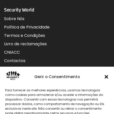
Security World
Sobre Nós
Política de Privacidade
Termos e Condições
Livro de reclamações
CNIACC
Contactos
Contactos
Gerir o Consentimento
Rua do Carmo nº4 3800-127 Aveiro - Portugal
Para fornecer as melhores experiências, usamos tecnologias
912 009 740 (Chamada para rede móvel nacional)
como cookies para armazenar e/ou aceder a informações do
dispositivo. Consentir com essas tecnologias nos permitirá
processar dados, como comportamento de navegação ou IDs
geral@securityworld.pt
exclusivos neste site. Não consentir ou retirar o consentimento
pode afetar negativamante certos recursos e funções.