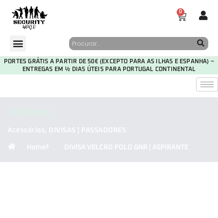
0
PORTES GRÁTIS A PARTIR DE 50€ (EXCEPTO PARA AS ILHAS E ESPANHA) –
ENTREGAS EM ½ DIAS ÚTEIS PARA PORTUGAL CONTINENTAL
CATEGORIA
Acessórios
,
DIVISAS | PASSADORES
Home
DIVISA VELCRO POLO GNR | ASPIRANTE
29
21
02
35