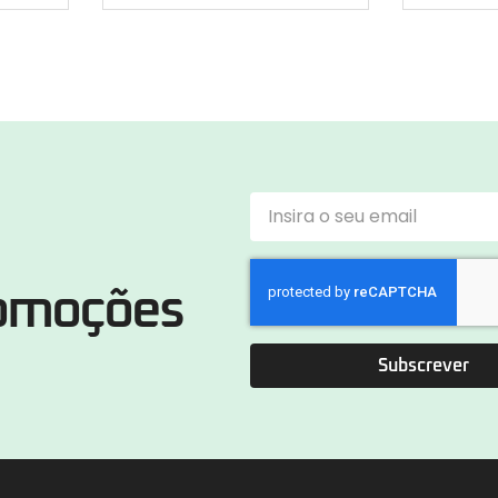
romoções
Subscrever