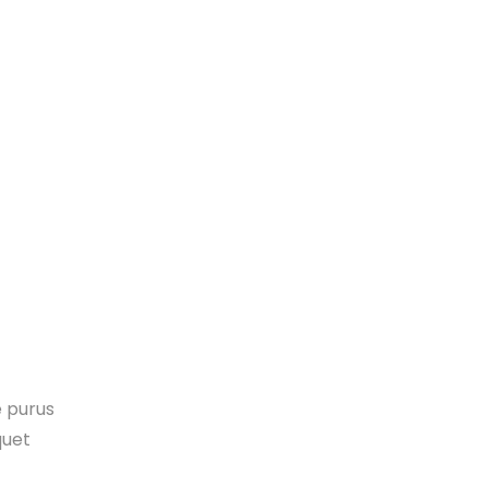
e purus
quet