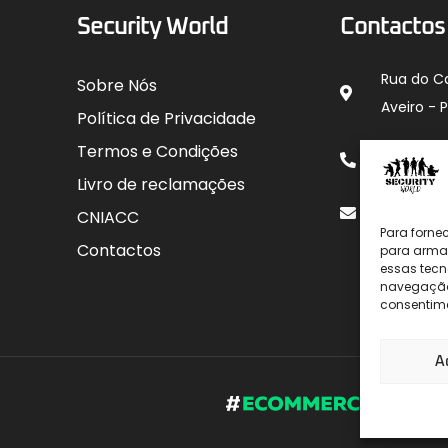
Security World
Contactos
Rua do C
Sobre Nós
Aveiro - 
Política de Privacidade
912 00
Termos e Condições
para rede
Livro de reclamações
geral@sec
CNIACC
Para forne
Contactos
para armaz
essas tecn
navegação o
consentime
A