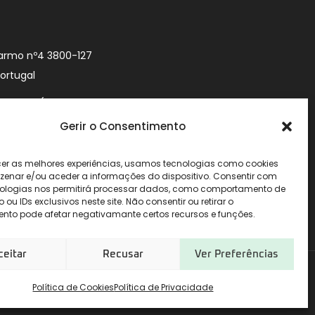
armo nº4 3800-127
Portugal
9 740 (Chamada
 móvel nacional)
Gerir o Consentimento
urityworld.pt
cer as melhores experiências, usamos tecnologias como cookies
enar e/ou aceder a informações do dispositivo. Consentir com
ologias nos permitirá processar dados, como comportamento de
u IDs exclusivos neste site. Não consentir ou retirar o
nto pode afetar negativamante certos recursos e funções.
ceitar
Recusar
Ver Preferências
Política de Cookies
Política de Privacidade