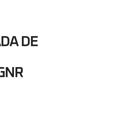
27
egundos
DA DE
GNR