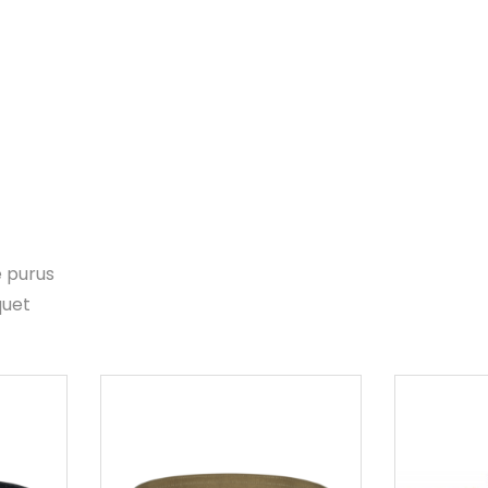
e purus
quet