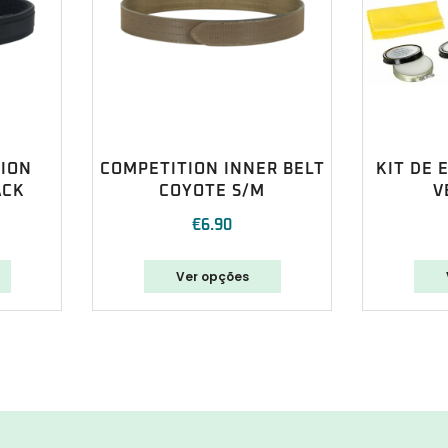
TION
COMPETITION INNER BELT
KIT DE 
ACK
COYOTE S/M
V
€
6.90
Ver opções