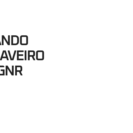
57
egundos
ANDO
 AVEIRO
GNR