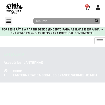
0
PORTES GRÁTIS A PARTIR DE 50€ (EXCEPTO PARA AS ILHAS E ESPANHA) –
ENTREGAS EM ½ DIAS ÚTEIS PARA PORTUGAL CONTINENTAL
CATEGORIA
Acessórios
,
LANTERNAS
Home
LANTERNA TÁTICA 300M LED BRANCO/VERMELHO MFH
30
07
20
28