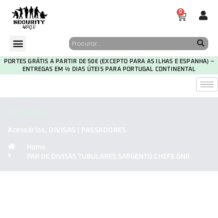
0
PORTES GRÁTIS A PARTIR DE 50€ (EXCEPTO PARA AS ILHAS E ESPANHA) –
ENTREGAS EM ½ DIAS ÚTEIS PARA PORTUGAL CONTINENTAL
CATEGORIA
Acessórios
,
DIVISAS | PASSADORES
Home
PAR DE DIVISAS TUBULARES SARGENTO CHEFE GNR
30
06
32
45