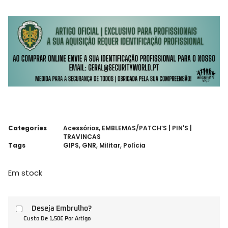
Categories
Acessórios
,
EMBLEMAS/PATCH’S | PIN'S |
TRAVINCAS
Tags
GIPS
,
GNR
,
Militar
,
Polícia
Em stock
Deseja Embrulho?
Custo De 1,50€ Por Artigo