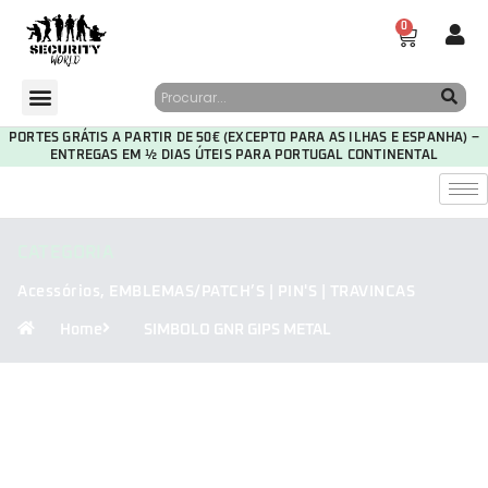
0
PORTES GRÁTIS A PARTIR DE 50€ (EXCEPTO PARA AS ILHAS E ESPANHA) –
ENTREGAS EM ½ DIAS ÚTEIS PARA PORTUGAL CONTINENTAL
CATEGORIA
Acessórios
,
EMBLEMAS/PATCH’S | PIN'S | TRAVINCAS
Home
SIMBOLO GNR GIPS METAL
30
20
26
04